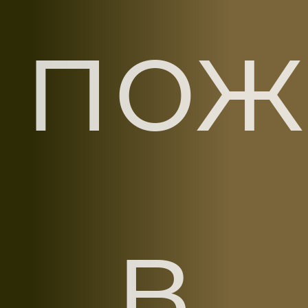
пож
в