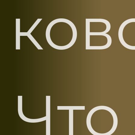
ков
Что