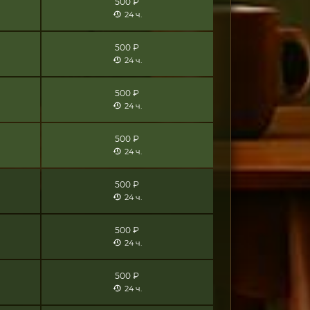
500 ₽
24 ч.
500 ₽
24 ч.
500 ₽
24 ч.
500 ₽
24 ч.
500 ₽
24 ч.
500 ₽
24 ч.
500 ₽
24 ч.