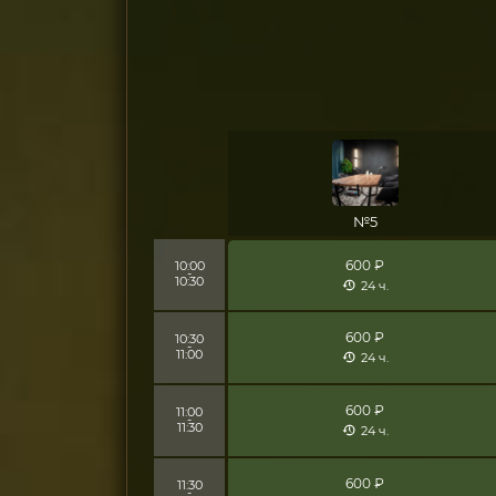
№5
600 ₽
10:00
-
10:30
24 ч.
600 ₽
10:30
-
11:00
24 ч.
600 ₽
11:00
-
11:30
24 ч.
600 ₽
11:30
-