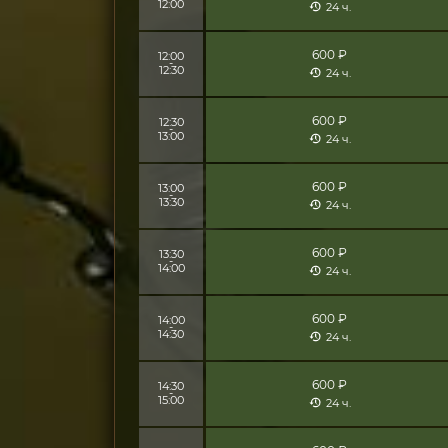
12:00
24 ч.
600 ₽
12:00
-
12:30
24 ч.
600 ₽
12:30
-
13:00
24 ч.
600 ₽
13:00
-
13:30
24 ч.
600 ₽
13:30
-
14:00
24 ч.
600 ₽
14:00
-
14:30
24 ч.
600 ₽
14:30
-
15:00
24 ч.