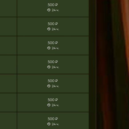
500 ₽
24 ч.
500 ₽
24 ч.
500 ₽
24 ч.
500 ₽
24 ч.
500 ₽
24 ч.
500 ₽
24 ч.
500 ₽
24 ч.