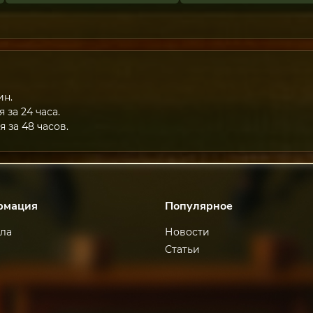
ин.
 за 24 часа.
 за 48 часов.
рмация
Популярное
ла
Новости
Статьи