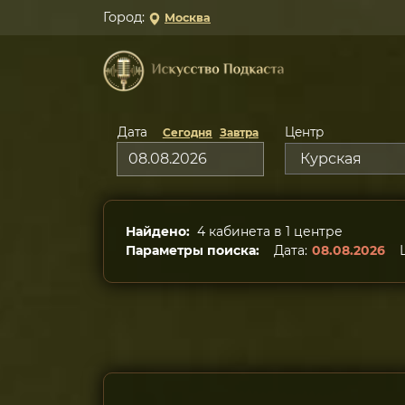
Город:
Москва
Дата
Центр
Сегодня
Завтра
Найдено:
4 кабинета в 1 центре
Параметры поиска:
Дата:
08.08.2026