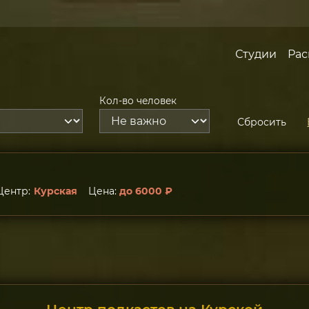
Студии
Рас
Кол-во человек
Сбросить
Центр:
Курская
Цена:
до 6000 ₽