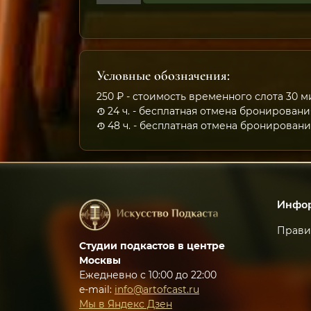
Условные обозначения:
250 ₽ - стоимость временного слота 30 м
24 ч. - бесплатная отмена бронирования
48 ч. - бесплатная отмена бронирования
Инфо
Прави
Студии подкастов в центре
Москвы
Ежедневно с 10:00 до 22:00
e-mail:
info@artofcast.ru
Мы в Яндекс Дзен