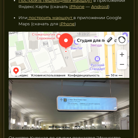
Построить пешеходный маршрут
в приложении
Яндекс.Карты (скачать
iPhone
—
Android
)
Или
построить маршрут
в приложении Google
Maps (скачать для
iPhone
)
Студия для подкастов
Видеосъёмка в Москве
От метро Курская до студии подкастов "Искусство