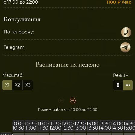
с 17:00 до 22:00
1100 ₽
/час
Консультация
По телефону:
Telegram:
Расписание на неделю
Масштаб
Режим
X1
X2
X3
Режим работы: с 10:00 до 22:00
10:00
10:30
11:00
11:30
12:00
12:30
13:00
13:30
14:00
14:3
-
-
-
-
-
-
-
-
-
-
10:30
11:00
11:30
12:00
12:30
13:00
13:30
14:00
14:30
15:0